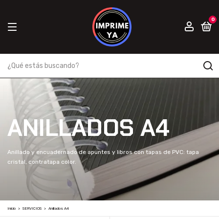
0
ANILLADOS A4
Anillado y encuadernado de apuntes y libros con tapas de PVC: tapa
cristal, contratapa color.
Inicio
>
SERVICIOS
>
Anillados A4