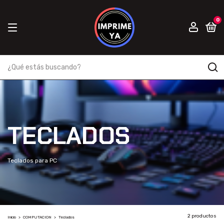
0
TECLADOS
Teclados para PC
2 productos
Inicio
>
COMPUTACION
>
Teclados