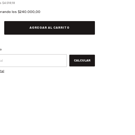
os
$4.518,18
erando los
$240.000,00
CAMBIAR CP
ío
CALCULAR
tal