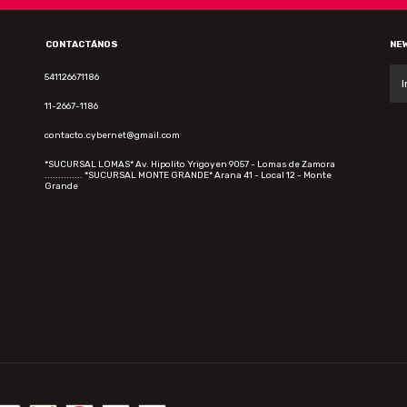
CONTACTÁNOS
NE
541126671186
11-2667-1186
contacto.cybernet@gmail.com
*SUCURSAL LOMAS* Av. Hipolito Yrigoyen 9057 - Lomas de Zamora
.............. *SUCURSAL MONTE GRANDE* Arana 41 - Local 12 - Monte
Grande