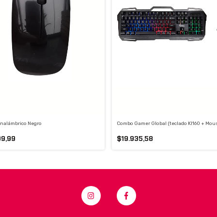
nalámbrico Negro
Combo Gamer Global (teclado Kl160 + Mou
99,99
$19.935,58