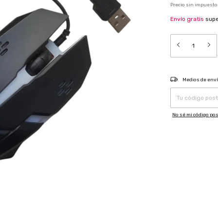
Precio sin impuest
Envío gratis
sup
Entregas para el CP:
Medios de env
No sé mi código pos