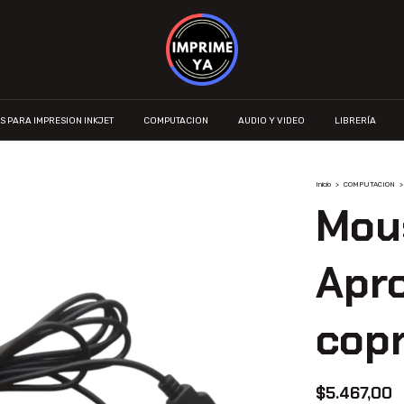
S PARA IMPRESION INKJET
COMPUTACION
AUDIO Y VIDEO
LIBRERÍA
Inicio
>
COMPUTACION
>
Mou
Apr
cop
$5.467,00