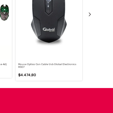
se 4d)
Mouse Optico Con Cable Usb Global Electronics
Mouse Logitech M9
M307
$8.099,99
$4.474,80