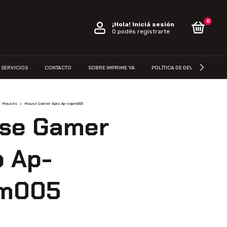
0
¡Hola!
Iniciá sesión
O podés registrarte
SERVICIOS
CONTACTO
SOBRE IMPRIME YA
POLÍTICA DE DEVOLUCIÓN
Mouses
>
Mouse Gamer Apro Ap-copm005
se Gamer
o Ap-
m005