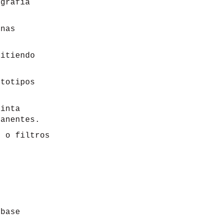
grafía
anas
itiendo
totipos
inta
manentes.
 o filtros
 base
a