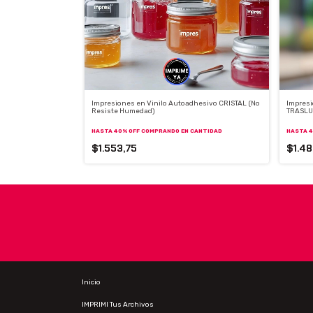
 Fotográfico MATE
Impresiones en Vinilo Autoadhesivo CRISTAL (No
Impresi
Resiste Humedad)
TRASLU
CANTIDAD
HASTA 40% OFF
COMPRANDO EN CANTIDAD
HASTA 4
$1.553,75
$1.48
Inicio
IMPRIMI Tus Archivos