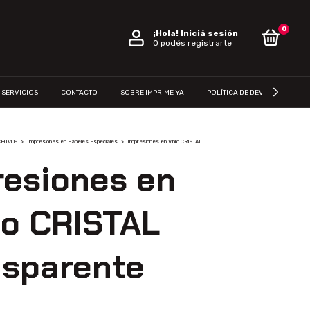
0
¡Hola!
Iniciá sesión
O podés registrarte
SERVICIOS
CONTACTO
SOBRE IMPRIME YA
POLÍTICA DE DEVOLUCIÓN
CHIVOS
>
Impresiones en Papeles Especiales
>
Impresiones en Vinilo CRISTAL
resiones en
lo CRISTAL
nsparente