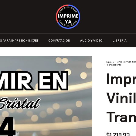
S PARA IMPRESION INKJET
COMPUTACION
AUDIO Y VIDEO
LIBRERÍA
Inicio
>
IMPRIMI TUS AR
Transparente
Imp
Vini
Tra
$1.219,93