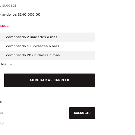
os
$1.008,21
erando los
$240.000,00
MENOS!
comprando 2 unidades o más
comprando 10 unidades o más
comprando 20 unidades o más
ntos
CAMBIAR CP
ío
CALCULAR
tal