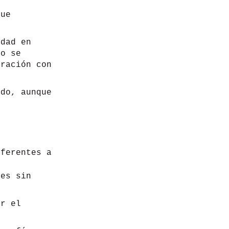
que
idad en
no se
aración con
do, aunque
iferentes a
es sin
ar el