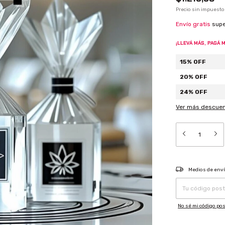
Precio sin impuest
Envío gratis
sup
¡LLEVÁ MÁS, PAGÁ 
15% OFF
20% OFF
24% OFF
Ver más descue
Entregas para el CP:
Medios de env
No sé mi código pos