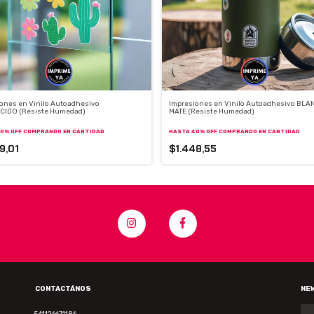
ones en Vinilo Autoadhesivo
Impresiones en Vinilo Autoadhesivo BL
CIDO (Resiste Humedad)
MATE (Resiste Humedad)
0% OFF
COMPRANDO EN CANTIDAD
HASTA 40% OFF
COMPRANDO EN CANTIDAD
9,01
$1.448,55
CONTACTÁNOS
NE
541126671186