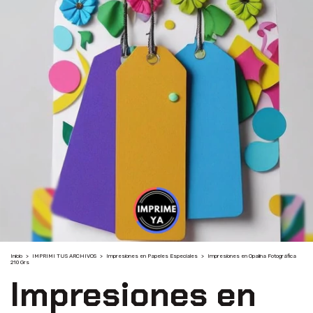
Inicio
>
IMPRIMI TUS ARCHIVOS
>
Impresiones en Papeles Especiales
>
Impresiones en Opalina Fotográfica
210 Grs
Impresiones en